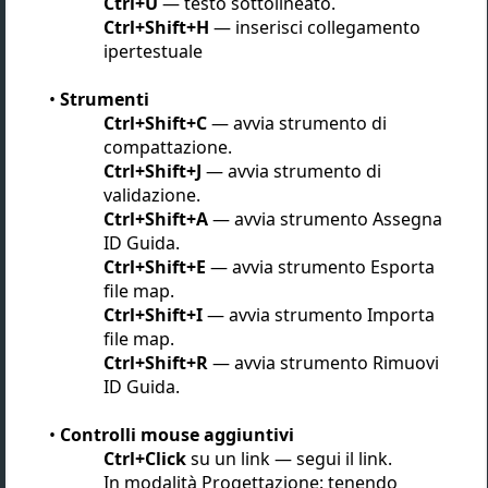
Ctrl+U
— testo sottolineato.
Ctrl+Shift+H
— inserisci collegamento
ipertestuale
Strumenti
Ctrl+Shift+C
— avvia strumento di
compattazione.
Ctrl+Shift+J
— avvia strumento di
validazione.
Ctrl+Shift+A
— avvia strumento Assegna
ID Guida.
Ctrl+Shift+E
— avvia strumento Esporta
file map.
Ctrl+Shift+I
— avvia strumento Importa
file map.
Ctrl+Shift+R
— avvia strumento Rimuovi
ID Guida.
Controlli mouse aggiuntivi
Ctrl+Click
su un link — segui il link.
In modalità Progettazione: tenendo