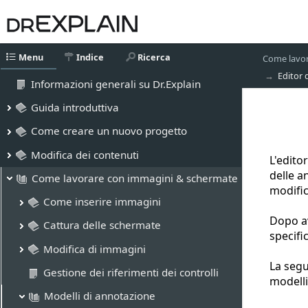
Menu
Indice
Ricerca
Come lavor
Editor 
Informazioni generali su Dr.Explain
Guida introduttiva
Come creare un nuovo progetto
Modifica dei contenuti
L'edito
delle a
Come lavorare con immagini & schermate
modific
Come inserire immagini
Dopo av
Cattura delle schermate
specifi
Modifica di immagini
La segu
Gestione dei riferimenti dei controlli
modelli
Modelli di annotazione