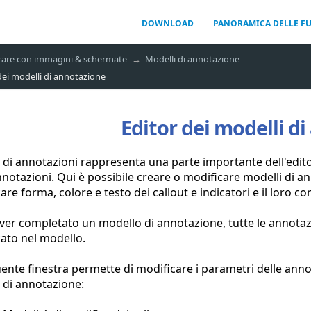
DOWNLOAD
PANORAMICA DELLE F
are con immagini & schermate
Modelli di annotazione
dei modelli di annotazione
Editor dei modelli d
r di annotazioni rappresenta una parte importante dell'edi
nnotazioni. Qui è possibile creare o modificare modelli di an
are forma, colore e testo dei callout e indicatori e il loro
er completato un modello di annotazione, tutte le annota
cato nel modello.
ente finestra permette di modificare i parametri delle anno
 di annotazione: