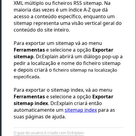
XML múltiplo ou ficheiros RSS sitemap. Na
maioria das vezes é um índice A-Z que dá
acesso a conteúdo específico, enquanto um
sitemap representa uma visão vertical geral do
conteúdo do site inteiro.
Para exportar um sitemap vá ao menu
Ferramentas
e selecione a opção
Exportar
sitemap
. Dr.Explain abrirá um diálogo pop-up a
pedir a localização e nome do ficheiro sitemap
e depois criará o
ficheiro sitemap na localização
especificada.
Para exportar o sitemap index, vá ao menu
Ferramentas
e selecione a opção
Exportar
sitemap
index
. Dr.Explain criará então
automaticamente um
sitemap index
para as
suas páginas de ajuda.
O guia do usuário é criado com Dr.Explain