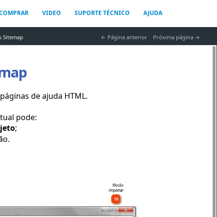
COMPRAR
VIDEO
SUPORTE TÉCNICO
AJUDA
 Sitemap
 Página anterior
Próxima página 
emap
s páginas de ajuda HTML.
tual pode:
jeto
;
ão.