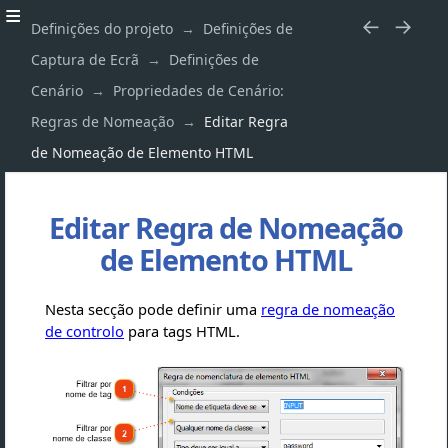
Definições do projeto
Definições de
Captura de Ecrã
Definições de
Cenário
Propriedades de Cenário:
Regras de Nomeação
Editar Regra
de Nomeação de Elemento HTML
Editar Regra de Nomeação
de Elemento HTML
Nesta secção pode definir uma
regra de nomeação
de controlo
para tags HTML.