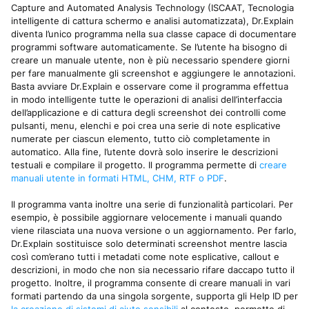
Capture and Automated Analysis Technology (ISCAAT, Tecnologia
intelligente di cattura schermo e analisi automatizzata), Dr.Explain
diventa l’unico programma nella sua classe capace di documentare
programmi software automaticamente. Se l’utente ha bisogno di
creare un manuale utente, non è più necessario spendere giorni
per fare manualmente gli screenshot e aggiungere le annotazioni.
Basta avviare Dr.Explain e osservare come il programma effettua
in modo intelligente tutte le operazioni di analisi dell’interfaccia
dell’applicazione e di cattura degli screenshot dei controlli come
pulsanti, menu, elenchi e poi crea una serie di note esplicative
numerate per ciascun elemento, tutto ciò completamente in
automatico. Alla fine, l’utente dovrà solo inserire le descrizioni
testuali e compilare il progetto. Il programma permette di
creare
manuali utente in formati HTML, CHM, RTF o PDF
.
Il programma vanta inoltre una serie di funzionalità particolari. Per
esempio, è possibile aggiornare velocemente i manuali quando
viene rilasciata una nuova versione o un aggiornamento. Per farlo,
Dr.Explain sostituisce solo determinati screenshot mentre lascia
così com’erano tutti i metadati come note esplicative, callout e
descrizioni, in modo che non sia necessario rifare daccapo tutto il
progetto. Inoltre, il programma consente di creare manuali in vari
formati partendo da una singola sorgente, supporta gli Help ID per