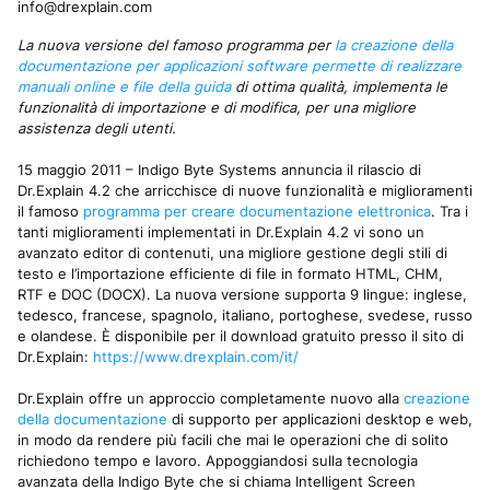
info@drexplain.com
La nuova versione del famoso programma per
la creazione della
documentazione per applicazioni software permette di realizzare
manuali online e file della guida
di ottima qualità, implementa le
funzionalità di importazione e di modifica, per una migliore
assistenza degli utenti.
15 maggio 2011 – Indigo Byte Systems annuncia il rilascio di
Dr.Explain 4.2 che arricchisce di nuove funzionalità e miglioramenti
il famoso
programma per creare documentazione elettronica
. Tra i
tanti miglioramenti implementati in Dr.Explain 4.2 vi sono un
avanzato editor di contenuti, una migliore gestione degli stili di
testo e l’importazione efficiente di file in formato HTML, CHM,
RTF e DOC (DOCX). La nuova versione supporta 9 lingue: inglese,
tedesco, francese, spagnolo, italiano, portoghese, svedese, russo
e olandese. È disponibile per il download gratuito presso il sito di
Dr.Explain:
https://www.drexplain.com/it/
Dr.Explain offre un approccio completamente nuovo alla
creazione
della documentazione
di supporto per applicazioni desktop e web,
in modo da rendere più facili che mai le operazioni che di solito
richiedono tempo e lavoro. Appoggiandosi sulla tecnologia
avanzata della Indigo Byte che si chiama Intelligent Screen